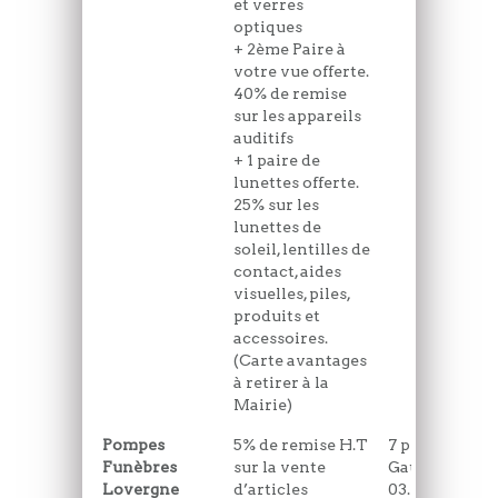
et verres
optiques
+ 2ème Paire à
votre vue offerte.
40% de remise
sur les appareils
auditifs
+ 1 paire de
lunettes offerte.
25% sur les
lunettes de
soleil, lentilles de
contact, aides
visuelles, piles,
produits et
accessoires.
(Carte avantages
à retirer à la
Mairie)
Pompes
5% de remise H.T
7 place du Gé
Funèbres
sur la vente
Gaulle
Lovergne
d’articles
03.21.84.98.54