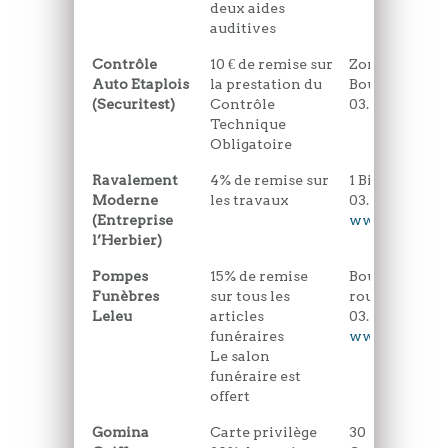
deux aides
auditives
Contrôle
10 € de remise sur
Zone Industrie
Auto Etaplois
la prestation du
Boulevard Val
(Securitest)
Contrôle
03.21.09.17.01
Technique
Obligatoire
Ravalement
4% de remise sur
1 Bis rue Alb
Moderne
les travaux
03.21.84.07.89
(Entreprise
www.etslherb
l’Herbier)
Pompes
15% de remise
Boulevard du 
Funèbres
sur tous les
route de Fro
Leleu
articles
03.21.84.76.22
funéraires
www.pf-leleu
Le salon
funéraire est
offert
Gomina
Carte privilège
30 place du G