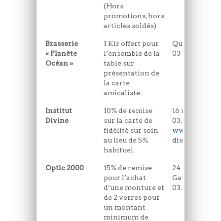
(Hors
promotions, hors
articles soldés)
Brasserie
1 Kir offert pour
Quai de la Ca
« Planète
l’ensemble de la
03 21 09 42 92
Océan »
table sur
présentation de
la carte
amicaliste.
Institut
10% de remise
16 rue de Mon
Divine
sur la carte de
03.21.09.77.71
fidélité sur soin
www.institut
au lieu de 5%
divine.fr/ma
habituel.
Optic 2000
15% de remise
24 place du G
pour l’achat
Gaulle
d’une monture et
03.21.09.05.09
de 2 verres pour
un montant
minimum de