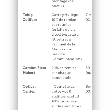
montages de
pneux)
Tchip
Carte privilège
7 rue de Rosa
Coiffure
10% de remise
03.21.94.69.80
sur tous les
forfaits ou un
rituel kérastase
(À retirer à
l’accueil de la
Mairie ou au
Service
Communication)
Camion Pizza
20% de remise
50 rue Gustav
Hubert
sur chaque
06.80.70.92.61
commande
Optical
- Contrôle de
Boulogne-sur
Center
votre vue &
03.21.30.05.67
audition gratuit
40% de remise
sur les montures