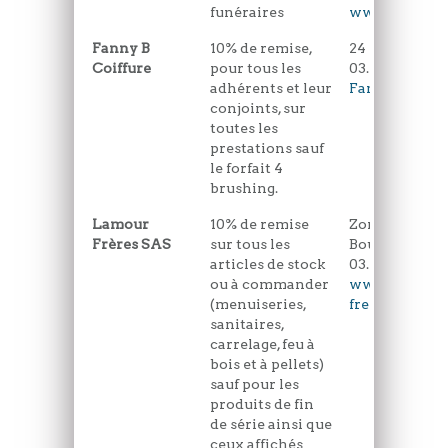
funéraires
www.pfloverg
Fanny B
10% de remise,
24 Rue St Lou
Coiffure
pour tous les
03.21.94.70.47
adhérents et leur
Fannyb.sitew
conjoints, sur
toutes les
prestations sauf
le forfait 4
brushing.
Lamour
10% de remise
Zone Industrie
Frères SAS
sur tous les
Boulevard du 
articles de stock
03.21.94.24.66
ou à commander
www.lamour-
(menuiseries,
freres.com
sanitaires,
carrelage, feu à
bois et à pellets)
sauf pour les
produits de fin
de série ainsi que
ceux affichés