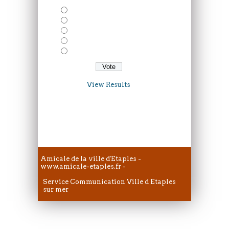
Solo: A Star Wars Story
Deadepool 2
Avengers: Infinity War
Taxi 5
Gaston Lagaffe
View Results
VENDREDI 7 JUILLET
Amicale de la ville d'Etaples -
www.amicale-etaples.fr -
Service Communication
Ville d Etaples
sur mer