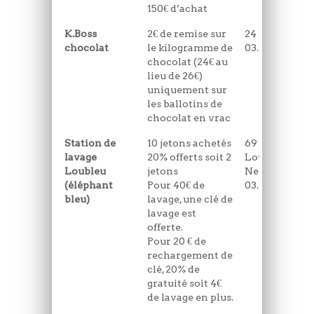
150€ d’achat
K.Boss
2€ de remise sur
24 rue de Ros
chocolat
le kilogramme de
03.21.09.41.17
chocolat (24€ au
lieu de 26€)
uniquement sur
les ballotins de
chocolat en vrac
Station de
10 jetons achetés
69 Avenue Pr
lavage
20% offerts soit 2
Louise
Loubleu
jetons
NeufChatel - 
(éléphant
Pour 40€ de
03.21.87.51.63
bleu)
lavage, une clé de
lavage est
offerte.
Pour 20 € de
rechargement de
clé, 20% de
gratuité soit 4€
de lavage en plus.