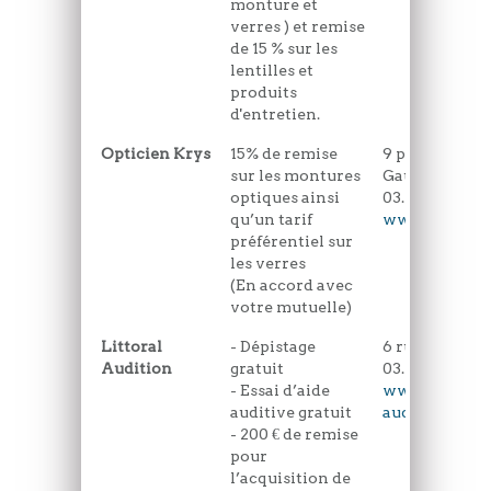
monture et
verres ) et remise
de 15 % sur les
lentilles et
produits
d'entretien.
Opticien Krys
15% de remise
9 place du Gé
sur les montures
Gaulle
optiques ainsi
03.21.94.62.52
qu’un tarif
www.krys.co
préférentiel sur
les verres
(En accord avec
votre mutuelle)
Littoral
- Dépistage
6 rue de Rosa
Audition
gratuit
03.21.10.81.94
- Essai d’aide
www.littoral-
auditive gratuit
audition.fr
- 200 € de remise
pour
l’acquisition de