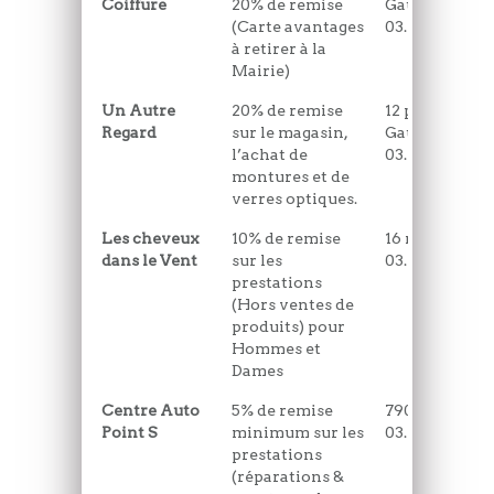
Coiffure
20% de remise
Gaulle
(Carte avantages
03.21.84.65.33
à retirer à la
Mairie)
Un Autre
20% de remise
12 place du G
Regard
sur le magasin,
Gaulle
l’achat de
03.21.94.83.39
montures et de
verres optiques.
Les cheveux
10% de remise
16 rue Mauric
dans le Vent
sur les
03.21.84.13.27
prestations
(Hors ventes de
produits) pour
Hommes et
Dames
Centre Auto
5% de remise
790 Avenue d'
Point S
minimum sur les
03.21.94.70.88
prestations
(réparations &