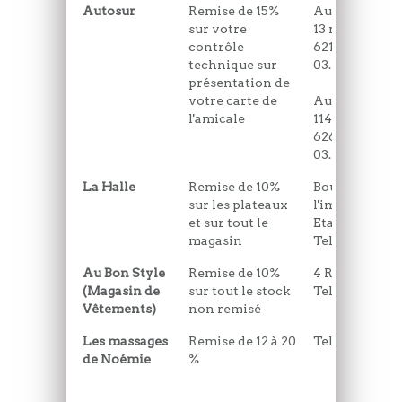
Autosur
Remise de 15%
Autosur Atti
sur votre
13 route natio
contrôle
62170 ATTIN
technique sur
03.21.86.33.85
présentation de
votre carte de
Autosur Berc
l'amicale
114 rue de l'i
62600 Berck
03.21.09.00.98
La Halle
Remise de 10%
Boulevard de
sur les plateaux
l'impératrice
et sur tout le
Etaples
magasin
Tel : 03.21.94.
Au Bon Style
Remise de 10%
4 Rue de Cam
(Magasin de
sur tout le stock
Tel : 06.25.54.
Vêtements)
non remisé
Les massages
Remise de 12 à 20
Tel : 06 21 84 
de Noémie
%