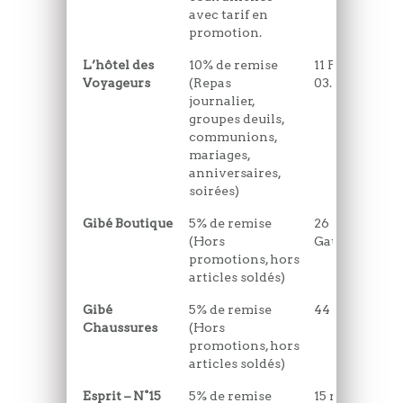
avec tarif en
promotion.
L’hôtel des
10% de remise
11 Place de la 
Voyageurs
(Repas
03.21.94.32.70
journalier,
groupes deuils,
communions,
mariages,
anniversaires,
soirées)
Gibé Boutique
5% de remise
26 Place du G
(Hors
Gaulle
promotions, hors
articles soldés)
Gibé
5% de remise
44 Bd de l’im
Chaussures
(Hors
promotions, hors
articles soldés)
Esprit – N°15
5% de remise
15 rue de Ros