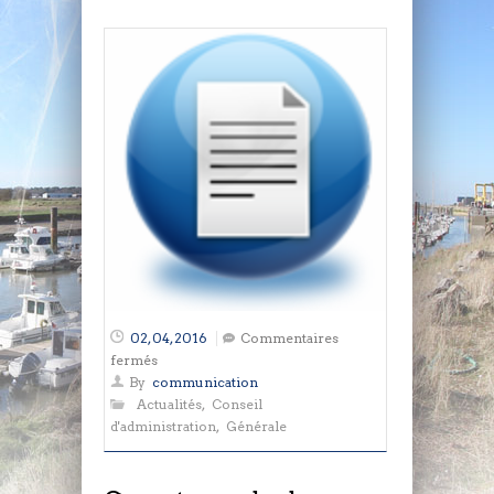
02, 04, 2016
Commentaires
sur
fermés
Compte
By
communication
rendu
Actualités
,
Conseil
de
d'administration
,
Générale
réunion
du
Mardi