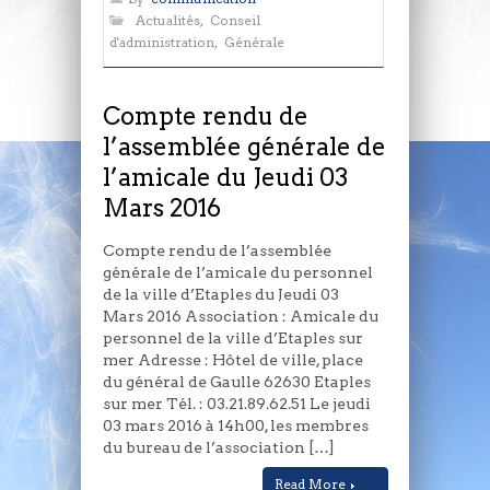
rendu
Actualités
,
Conseil
de
d'administration
,
Générale
l’assemblée
générale
de
Compte rendu de
l’amicale
l’assemblée générale de
du
l’amicale du Jeudi 03
Jeudi
03
Mars 2016
Mars
2016
Compte rendu de l’assemblée
générale de l’amicale du personnel
de la ville d’Etaples du Jeudi 03
Mars 2016 Association : Amicale du
personnel de la ville d’Etaples sur
mer Adresse : Hôtel de ville, place
du général de Gaulle 62630 Etaples
sur mer Tél. : 03.21.89.62.51 Le jeudi
03 mars 2016 à 14h00, les membres
du bureau de l’association […]
Read More