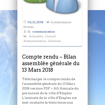
03, 21, 2018
Commentaires
sur
fermés
Compte
By
communication
rendu
Actualités
,
Conseil
–
d'administration
,
Générale
Bilan
assemblée
générale
Compte rendu – Bilan
du
assemblée générale du
13
13 Mars 2018
Mars
2018
Télécharger le compte rendu de
l’assemblée générale du 13 Mars
2018 version PDF > AG Amicale du
personnel de la ville d’Etaples
L’amicale de la ville d’Etaples sur
mer souhaite la bienvenue aux