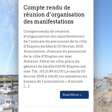
d’organisation
des
Compte rendu de
manifestations
réunion d’organisation
des manifestations
Compte rendu de réunion
d’organisation des manifestations
de l’amicale du personnel de la ville
d’Etaples du Mardi 03 février 2015
Association :Amicale du personnel
de la ville d’Etaples sur mer
Adresse :Hôtel de ville, place du
général de Gaulle 62630 Etaples sur
mer Tél. :03.21.89.62.50 Le mardi 03
février 2015 à 13h30, les membres du
bureau de l’association « Amicale
[…]
Read More