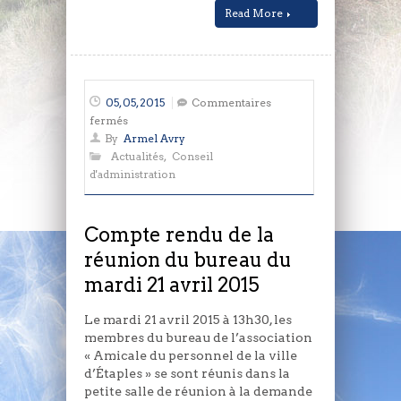
Read More
05, 05, 2015
Commentaires
sur
fermés
Compte
By
Armel Avry
rendu
Actualités
,
Conseil
de
d'administration
la
réunion
du
Compte rendu de la
bureau
réunion du bureau du
du
mardi 21 avril 2015
mardi
21
avril
Le mardi 21 avril 2015 à 13h30, les
2015
membres du bureau de l’association
« Amicale du personnel de la ville
d’Étaples » se sont réunis dans la
petite salle de réunion à la demande