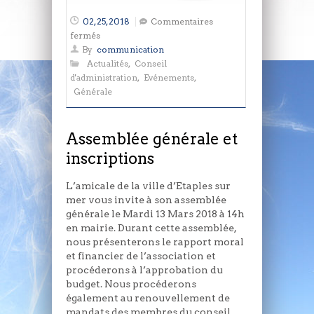
02, 25, 2018
Commentaires
sur
fermés
Assemblée
By
communication
générale
Actualités
,
Conseil
et
d'administration
,
Evénements
,
inscriptions
Générale
Assemblée générale et
inscriptions
L’amicale de la ville d’Etaples sur
mer vous invite à son assemblée
générale le Mardi 13 Mars 2018 à 14h
en mairie. Durant cette assemblée,
nous présenterons le rapport moral
et financier de l’association et
procéderons à l’approbation du
budget. Nous procéderons
également au renouvellement de
mandats des membres du conseil