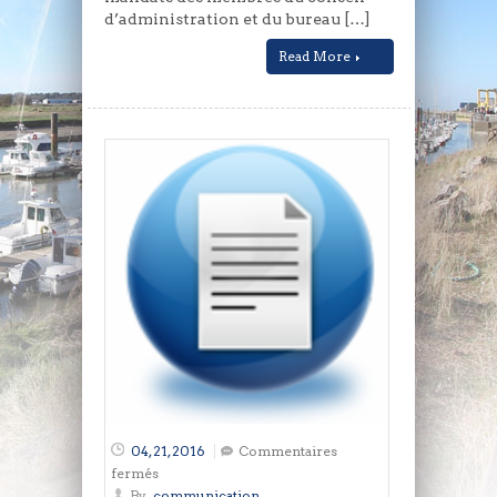
d’administration et du bureau […]
Read More
04, 21, 2016
Commentaires
sur
fermés
Compte
By
communication