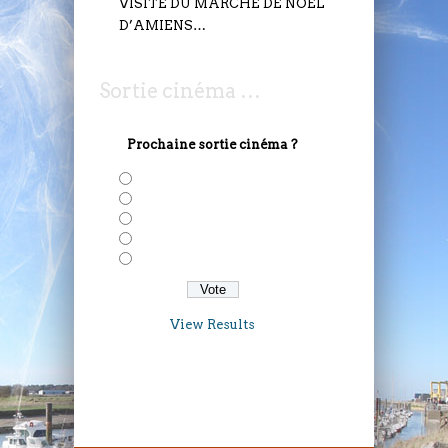
VISITE DU MARCHÉ DE NOËL
D’AMIENS…
Sortie cinéma …
Prochaine sortie cinéma ?
Solo: A Star Wars Story
Deadepool 2
Avengers: Infinity War
Taxi 5
Gaston Lagaffe
View Results
VENDREDI 7 JUILLET