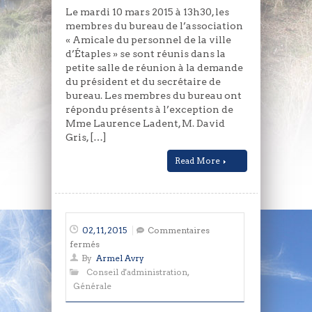
mars
Le mardi 10 mars 2015 à 13h30, les
2015
membres du bureau de l’association
« Amicale du personnel de la ville
d’Étaples » se sont réunis dans la
petite salle de réunion à la demande
du président et du secrétaire de
bureau. Les membres du bureau ont
répondu présents à l’exception de
Mme Laurence Ladent, M. David
Gris, […]
Read More
02, 11, 2015
Commentaires
sur
fermés
Compte
By
Armel Avry
rendu
Conseil d'administration
,
de
Générale
réunion