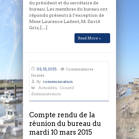
du président et du secrétaire de
bureau. Les membres du bureau ont
répondu présents à l’exception de
Mme Laurence Ladent, M. David
Gris, […]
Read More
03, 15, 2015
Commentaires
sur
fermés
Compte
By
communication
rendu
Actualités
,
Conseil
de
d'administration
la
réunion
du
Compte rendu de la
bureau
réunion du bureau du
du
mardi 10 mars 2015
mardi
10