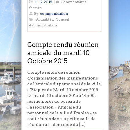
11, 12, 2015
Commentaires
sur
fermés
Compte
By
communication
rendu
Actualités
,
Conseil
réunion
d'administration
amicale
du
mardi
Compte rendu réunion
10
amicale du mardi 10
Octobre
Octobre 2015
2015
Compte rendu de réunion
d’organisation des manifestations
de l’amicale du personnel de la ville
d’Etaples du Mardi 10 octobre 2015
Le mardi 10 octobre 2015 à 14h00,
les membres du bureau de
l’association « Amicale du
personnel de la ville d’Étaples » se
sont réunis dans la petite salle de
réunion à la demande du […]