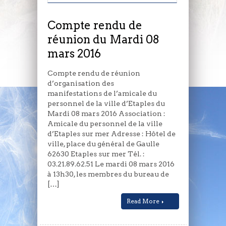
réunion
du
Mardi
Compte rendu de
08
réunion du Mardi 08
mars
mars 2016
2016
Compte rendu de réunion
d’organisation des
manifestations de l’amicale du
personnel de la ville d’Etaples du
Mardi 08 mars 2016 Association :
Amicale du personnel de la ville
d’Etaples sur mer Adresse : Hôtel de
ville, place du général de Gaulle
62630 Etaples sur mer Tél. :
03.21.89.62.51 Le mardi 08 mars 2016
à 13h30, les membres du bureau de
[…]
Read More