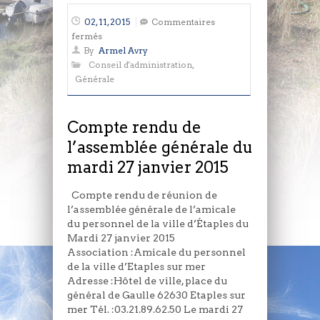
02, 11, 2015
Commentaires
sur
fermés
Compte
By
Armel Avry
rendu
Conseil d'administration
,
de
Générale
l’assemblée
générale
du
Compte rendu de
mardi
l’assemblée générale du
27
mardi 27 janvier 2015
janvier
2015
Compte rendu de réunion de
l’assemblée générale de l’amicale
du personnel de la ville d’Étaples du
Mardi 27 janvier 2015
Association :Amicale du personnel
de la ville d’Etaples sur mer
Adresse :Hôtel de ville, place du
général de Gaulle 62630 Etaples sur
mer Tél. :03.21.89.62.50 Le mardi 27