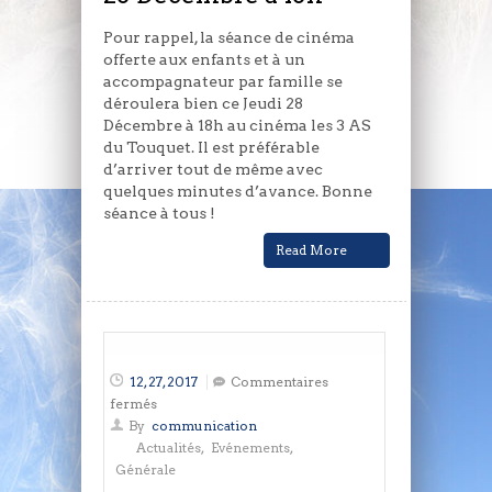
Pour rappel, la séance de cinéma
offerte aux enfants et à un
accompagnateur par famille se
déroulera bien ce Jeudi 28
Décembre à 18h au cinéma les 3 AS
du Touquet. Il est préférable
d’arriver tout de même avec
quelques minutes d’avance. Bonne
séance à tous !
Read More
12, 27, 2017
Commentaires
sur
fermés
Arbre
By
communication
de
Actualités
,
Evénements
,
Noël
Générale
2017