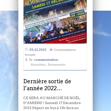
09, 22, 2022
Commentaires
sur
fermés
Dernière
By
communication
sortie
Actualités
,
Evénements
de
l’année
2022…
Dernière sortie de
l’année 2022…
CE SERA AU MARCHÉ DE NOËL
D’AMIENS ! Samedi 17 Décembre
2022 Départ en bus à 13h face au