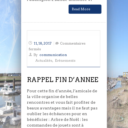
Read More
11, 18, 2017
Commentaires
sur
fermés
RAPPEL
By
communication
FIN
Actualités
,
Evénements
D’ANNEE
RAPPEL FIN D’ANNEE
Pour cette fin d’année, l’amicale de
la ville organise de belles
rencontres et vous fait profiter de
beaux avantages mais il ne faut pas
oublier les échéances pour en
bénéficier : Arbre de Noël : les
commandes de jouets sont à