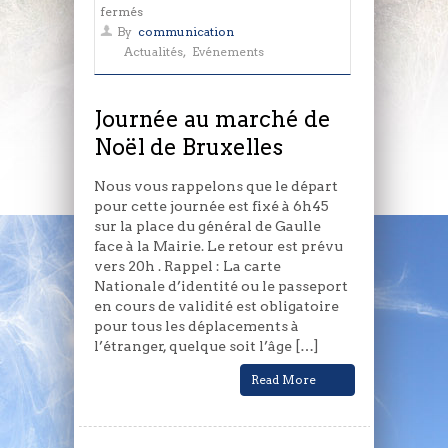
sur
fermés
Journée
By
communication
au
Actualités
,
Evénements
marché
de
Noël
Journée au marché de
de
Noël de Bruxelles
Bruxelles
Nous vous rappelons que le départ
pour cette journée est fixé à 6h45
sur la place du général de Gaulle
face à la Mairie. Le retour est prévu
vers 20h . Rappel : La carte
Nationale d’identité ou le passeport
en cours de validité est obligatoire
pour tous les déplacements à
l’étranger, quelque soit l’âge […]
Read More