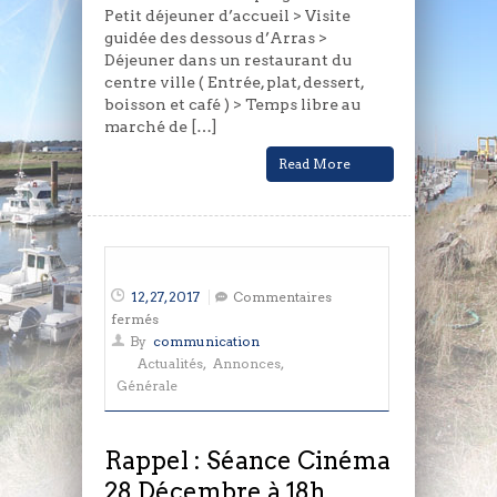
Petit déjeuner d’accueil > Visite
guidée des dessous d’Arras >
Déjeuner dans un restaurant du
centre ville ( Entrée, plat, dessert,
boisson et café ) > Temps libre au
marché de […]
Read More
12, 27, 2017
Commentaires
sur
fermés
Rappel
By
communication
:
Actualités
,
Annonces
,
Séance
Générale
Cinéma
28
Décembre
Rappel : Séance Cinéma
à
28 Décembre à 18h
18h