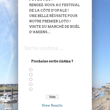
RENDEZ-VOUS AU FESTIVAL
DE LA CÔTE D’OPALE !
UNE BELLE RÉUSSITE POUR
NOTRE PREMIER LOTO !
VISITE DU MARCHÉ DE NOËL
D’AMIENS…
Sortie cinéma …
Prochaine sortie cinéma ?
Solo: A Star Wars Story
Deadepool 2
Avengers: Infinity War
Taxi 5
Gaston Lagaffe
View Results