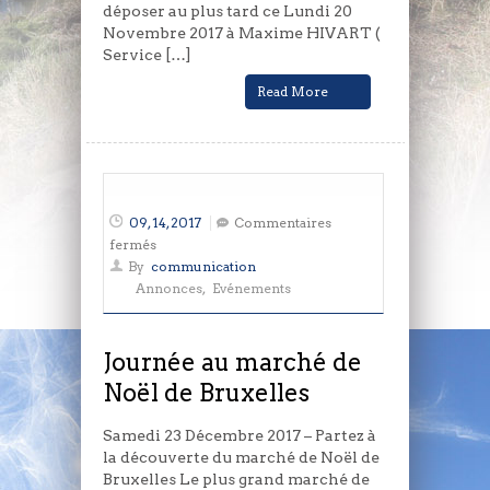
déposer au plus tard ce Lundi 20
Novembre 2017 à Maxime HIVART (
Service […]
Read More
09, 14, 2017
Commentaires
sur
fermés
Journée
By
communication
au
Annonces
,
Evénements
marché
de
Noël
Journée au marché de
de
Noël de Bruxelles
Bruxelles
Samedi 23 Décembre 2017 – Partez à
la découverte du marché de Noël de
Bruxelles Le plus grand marché de