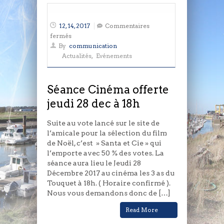
12, 14, 2017
Commentaires
sur
fermés
Séance
By
communication
Cinéma
Actualités
,
Evénements
offerte
jeudi
28
Séance Cinéma offerte
dec
jeudi 28 dec à 18h
à
18h
Suite au vote lancé sur le site de
l’amicale pour la sélection du film
de Noël, c’est » Santa et Cie » qui
l’emporte avec 50 % des votes. La
séance aura lieu le Jeudi 28
Décembre 2017 au cinéma les 3 as du
Touquet à 18h. ( Horaire confirmé ).
Nous vous demandons donc de […]
Read More