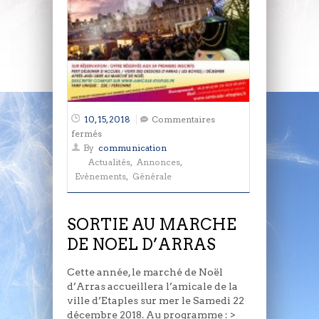
10, 15, 2018
Commentaires
sur
fermés
SORTIE
By
communication
AU
Actualités
,
Annonces
,
MARCHE
Evénements
,
Générale
DE
NOEL
D’ARRAS
SORTIE AU MARCHE
DE NOEL D’ARRAS
Cette année, le marché de Noël
d’Arras accueillera l’amicale de la
ville d’Etaples sur mer le Samedi 22
décembre 2018. Au programme : >