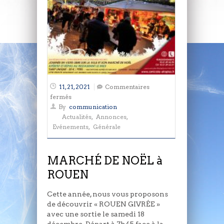
11, 21, 2021
Commentaires
sur
fermés
MARCHÉ
By
communication
DE
Actualités
,
Annonces
,
NOËL
Evénements
,
Générale
à
ROUEN
MARCHÉ DE NOËL à
ROUEN
Cette année, nous vous proposons
de découvrir « ROUEN GIVRÉE »
avec une sortie le samedi 18