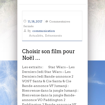
11, 18, 2017
Commentaires
sur
fermés
Choisir
By
communication
son
Actualités
,
Evénements
film
pour
Noël
Choisir son film pour
…
Noël …
Les extraits : Star Wars – Les
Derniers Jedi Star Wars – Les
Derniers Jedi Bande-annonce 2
VOST Santa & Cie Santa & Cie
Bande-annonce VF Jumanji :
Bienvenue dans la jungle Jumanji :
Bienvenue dans la jungle Bande-
annonce VO Paddington 2
Paddington 2 Bande-annonce VF