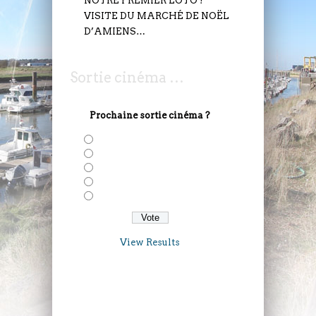
NOTRE PREMIER LOTO !
VISITE DU MARCHÉ DE NOËL
D’AMIENS…
Sortie cinéma …
Prochaine sortie cinéma ?
Solo: A Star Wars Story
Deadepool 2
Avengers: Infinity War
Taxi 5
Gaston Lagaffe
View Results
VENDREDI 7 JUILLET