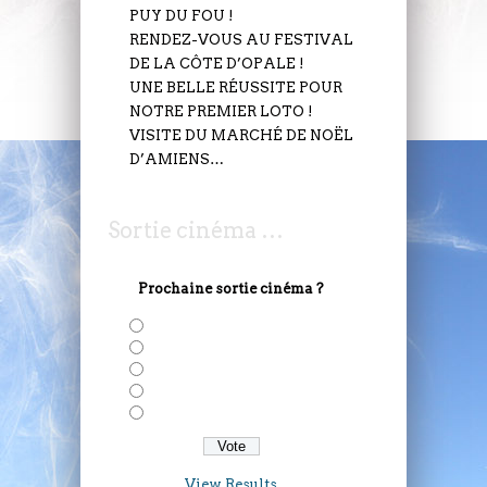
PUY DU FOU !
RENDEZ-VOUS AU FESTIVAL
DE LA CÔTE D’OPALE !
UNE BELLE RÉUSSITE POUR
NOTRE PREMIER LOTO !
VISITE DU MARCHÉ DE NOËL
D’AMIENS…
Sortie cinéma …
Prochaine sortie cinéma ?
Solo: A Star Wars Story
Deadepool 2
Avengers: Infinity War
Taxi 5
Gaston Lagaffe
View Results