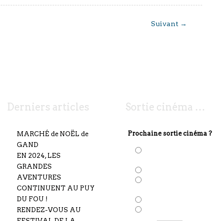
Suivant
→
Derniers articles
Sortie cinéma …
Prochaine sortie cinéma ?
MARCHÉ de NOËL de
GAND
Solo: A Star Wars
EN 2024, LES
Story
GRANDES
Deadepool 2
AVENTURES
Avengers: Infinity
CONTINUENT AU PUY
War
DU FOU !
Taxi 5
RENDEZ-VOUS AU
Gaston Lagaffe
FESTIVAL DE LA