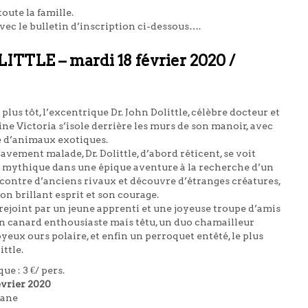
oute la famille.
ec le bulletin d’inscription ci-dessous….
TLE – mardi 18 février 2020 /
lus tôt, l’excentrique Dr. John Dolittle, célèbre docteur et
ine Victoria s’isole derrière les murs de son manoir, avec
 d’animaux exotiques.
vement malade, Dr. Dolittle, d’abord réticent, se voit
île mythique dans une épique aventure à la recherche d’un
ncontre d’anciens rivaux et découvre d’étranges créatures,
on brillant esprit et son courage.
 rejoint par un jeune apprenti et une joyeuse troupe d’amis
un canard enthousiaste mais têtu, un duo chamailleur
eux ours polaire, et enfin un perroquet entêté, le plus
ittle.
e : 3 €/ pers.
évrier 2020
hane