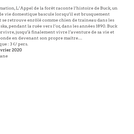
mation, L’Appel de la forêt raconte l’histoire de Buck, un
ble vie domestique bascule lorsqu’il est brusquement
et se retrouve enrôlé comme chien de traineau dans les
a, pendant la ruée vers l’or, dans les années 1890. Buck
urvivre, jusqu’à finalement vivre l’aventure de sa vie et
e monde en devenant son propre maître…
e : 3 €/ pers.
évrier 2020
hane