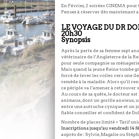
En Février, 2 soirées CINEMA pour t
Pensez à réserver dès maintenant av
LE VOYAGE DU DR DOLIT
20h30
Synopsis
Après la perte de sa femme sept ans p
vétérinaire de l’Angleterre de la Re
pour seule compagnie sa ménagerie
Mais quand la jeune Reine tombe gra
forcé de lever les voiles vers une 
remède à la maladie. Alors qu’il re
ce périple va l’amener à retrouver s
Au cours de sa quête, le docteur est
animaux, dont un gorille anxieux, 
entre une autruche cynique et un joy
fiable conseiller et confident de Dol
Nombre de places limité > Tarif uniqu
Inscriptions jusqu’au vendredi 14 f
auprès de : Sylvie, Magalie ou Stép