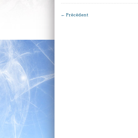
←
Précédent
JEUDI 6 JUILLET