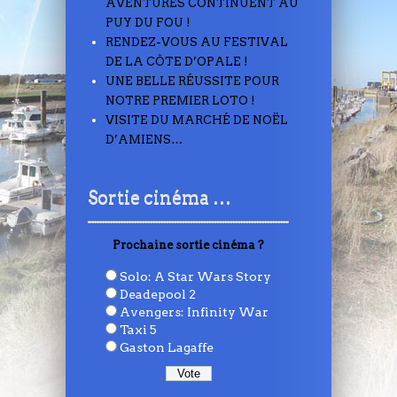
AVENTURES CONTINUENT AU
PUY DU FOU !
RENDEZ-VOUS AU FESTIVAL
DE LA CÔTE D’OPALE !
UNE BELLE RÉUSSITE POUR
NOTRE PREMIER LOTO !
VISITE DU MARCHÉ DE NOËL
D’AMIENS…
Sortie cinéma …
Prochaine sortie cinéma ?
Solo: A Star Wars Story
Deadepool 2
Avengers: Infinity War
Taxi 5
Gaston Lagaffe