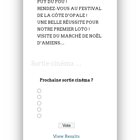
PUY DU FOU !
RENDEZ-VOUS AU FESTIVAL
DE LA CÔTE D’OPALE !
UNE BELLE RÉUSSITE POUR
NOTRE PREMIER LOTO !
VISITE DU MARCHÉ DE NOËL
D’AMIENS…
Sortie cinéma …
Prochaine sortie cinéma ?
Solo: A Star Wars Story
Deadepool 2
Avengers: Infinity War
Taxi 5
Gaston Lagaffe
View Results