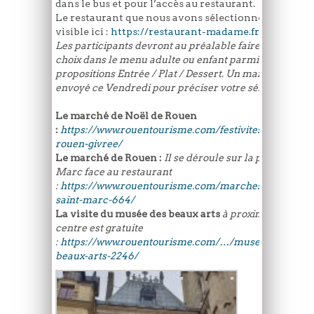
dans le bus et pour l’accès au restaurant.
Le restaurant que nous avons sélectionné est
visible ici :
https://restaurant-madame.fr/
Les participants devront au préalable faire leurs
choix dans le menu adulte ou enfant parmi les 3
propositions Entrée / Plat / Dessert. Un mail va être
envoyé ce Vendredi pour préciser votre sélection.
Le marché de Noël de Rouen
:
https://www.rouentourisme.com/festivites-de-noel-
rouen-givree/
Le marché de Rouen :
Il se déroule sur la place Saint
Marc face au restaurant
:
https://www.rouentourisme.com/marches/marche-
saint-marc-664/
La visite du musée des beaux arts
à proximité du
centre est gratuite
:
https://www.rouentourisme.com/…/musee-des-
beaux-arts-2246/