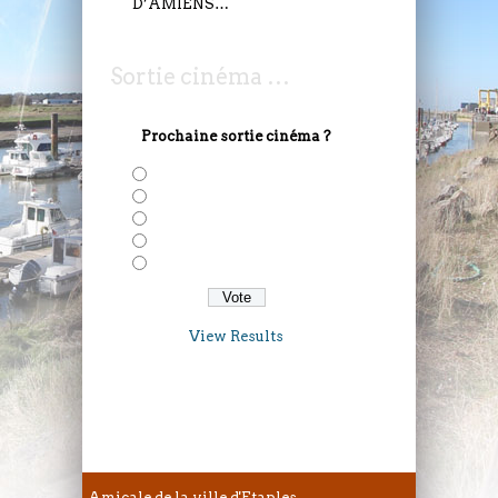
D’AMIENS…
Sortie cinéma …
Prochaine sortie cinéma ?
Solo: A Star Wars Story
Deadepool 2
Avengers: Infinity War
Taxi 5
Gaston Lagaffe
View Results
VENDREDI 7 JUILLET
Amicale de la ville d'Etaples -