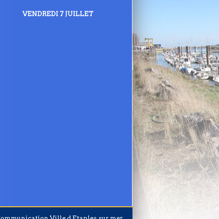
VENDREDI 7 JUILLET
 Communication
Ville d Etaples sur mer