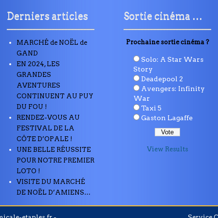
Derniers articles
Sortie cinéma …
Prochaine sortie cinéma ?
MARCHÉ de NOËL de
GAND
Solo: A Star Wars
EN 2024, LES
Story
GRANDES
Deadepool 2
AVENTURES
Avengers: Infinity
CONTINUENT AU PUY
War
DU FOU !
Taxi 5
RENDEZ-VOUS AU
Gaston Lagaffe
FESTIVAL DE LA
CÔTE D’OPALE !
View Results
UNE BELLE RÉUSSITE
POUR NOTRE PREMIER
LOTO !
VISITE DU MARCHÉ
DE NOËL D’AMIENS…
icale-etaples.fr -
Service