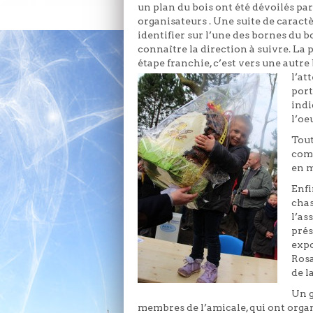
un plan du bois ont été dévoilés par
organisateurs . Une suite de caractè
identifier sur l’une des bornes du b
connaître la direction à suivre. La
étape franchie, c’est vers une autr
l’at
port
indi
l’oeu
Tout
comp
en m
Enfi
chas
l’as
prés
expo
Rosa
de l
Un 
membres de l’amicale, qui ont orga