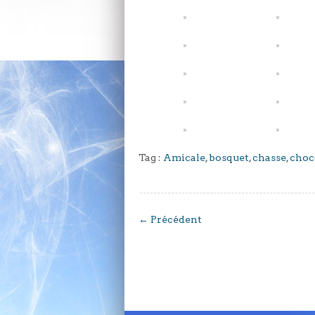
Tag :
Amicale
,
bosquet
,
chasse
,
choc
←
Précédent