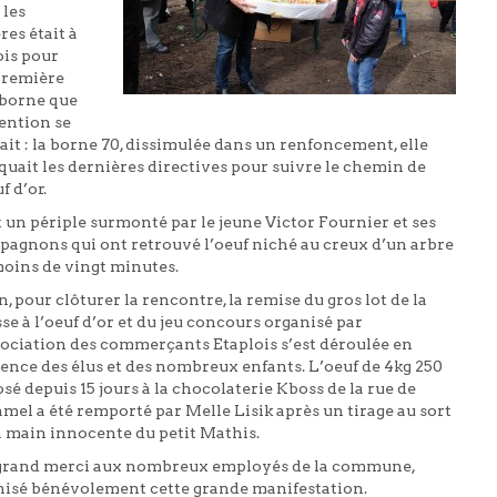
 les
res était à
ois pour
 première
e borne que
tention se
ait : la borne 70, dissimulée dans un renfoncement, elle
quait les dernières directives pour suivre le chemin de
f d’or.
 un périple surmonté par le jeune Victor Fournier et ses
agnons qui ont retrouvé l’oeuf niché au creux d’un arbre
oins de vingt minutes.
n, pour clôturer la rencontre, la remise du gros lot de la
se à l’oeuf d’or et du jeu concours organisé par
sociation des commerçants Etaplois s’est déroulée en
ence des élus et des nombreux enfants. L’oeuf de 4kg 250
sé depuis 15 jours à la chocolaterie Kboss de la rue de
mel a été remporté par Melle Lisik après un tirage au sort
a main innocente du petit Mathis.
grand merci aux nombreux employés de la commune,
nisé bénévolement cette grande manifestation.