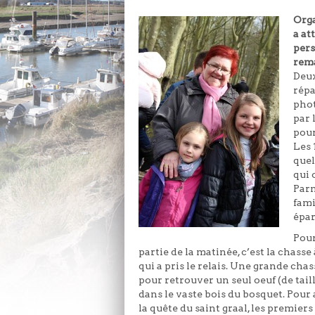
Orga
a at
pers
rem
Deux
répa
phot
par 
pour
Les 
quel
qui 
Parm
fami
épar
Pour
partie de la matinée, c’est la chasse 
qui a pris le relais. Une grande chas
pour retrouver un seul oeuf (de tai
dans le vaste bois du bosquet. Pour
la quête du saint graal, les premiers