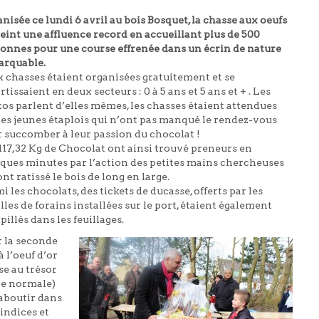
nisée ce lundi 6 avril au bois Bosquet, la chasse aux oeufs
teint une affluence record en accueillant plus de 500
onnes pour une course effrenée dans un écrin de nature
arquable.
 chasses étaient organisées gratuitement et se
rtissaient en deux secteurs : 0 à 5 ans et 5 ans et + . Les
os parlent d’elles mêmes, les chasses étaient attendues
les jeunes étaplois qui n’ont pas manqué le rendez-vous
 succomber à leur passion du chocolat !
117
,32 Kg de Chocolat ont ainsi trouvé preneurs en
ques minutes par l’action des petites mains chercheuses
ont ratissé le bois de long en large.
i les chocolats, des tickets de ducasse, offerts par les
lles de forains installées sur le port, étaient également
pillés dans les feuillages.
 la seconde
à l’oeuf d’or
se au trésor
lle normale)
 aboutir dans
 indices et