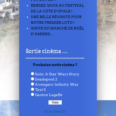
RENDEZ-VOUS AU FESTIVAL
DE LA CÔTE D’OPALE !
UNE BELLE RÉUSSITE POUR
NOTRE PREMIER LOTO !
VISITE DU MARCHÉ DE NOËL
D’AMIENS…
Sortie cinéma …
Prochaine sortie cinéma ?
Solo: A Star Wars Story
Deadepool 2
Avengers: Infinity War
Taxi 5
Gaston Lagaffe
View Results