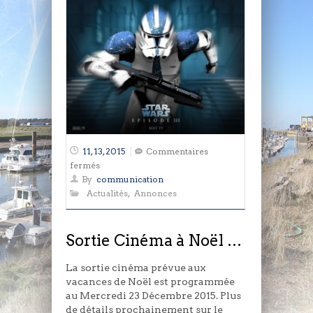
11, 13, 2015
Commentaires
sur
fermés
Sortie
By
communication
Cinéma
Actualités
,
Annonces
à
Noël
…
Sortie Cinéma à Noël …
La sortie cinéma prévue aux
vacances de Noël est programmée
au Mercredi 23 Décembre 2015. Plus
de détails prochainement sur le