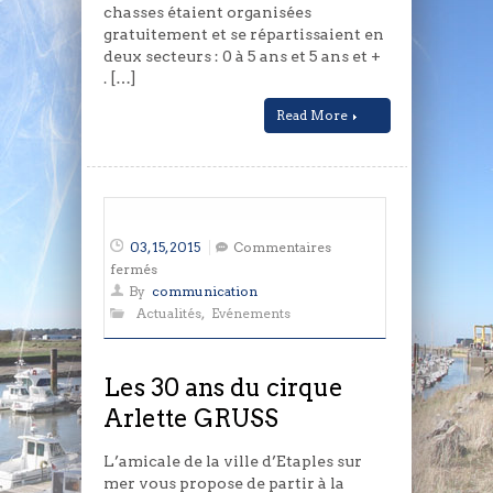
chasses étaient organisées
gratuitement et se répartissaient en
deux secteurs : 0 à 5 ans et 5 ans et +
. […]
Read More
03, 15, 2015
Commentaires
sur
fermés
Les
By
communication
30
Actualités
,
Evénements
ans
du
cirque
Les 30 ans du cirque
Arlette
Arlette GRUSS
GRUSS
L’amicale de la ville d’Etaples sur
mer vous propose de partir à la