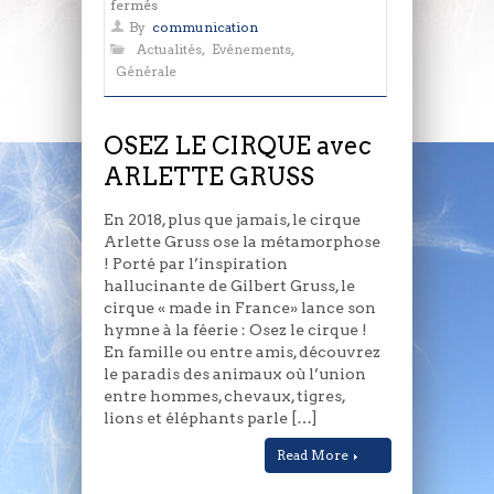
sur
fermés
OSEZ
By
communication
LE
Actualités
,
Evénements
,
CIRQUE
Générale
avec
ARLETTE
GRUSS
OSEZ LE CIRQUE avec
ARLETTE GRUSS
En 2018, plus que jamais, le cirque
Arlette Gruss ose la métamorphose
! Porté par l’inspiration
hallucinante de Gilbert Gruss, le
cirque « made in France» lance son
hymne à la féerie : Osez le cirque !
En famille ou entre amis, découvrez
le paradis des animaux où l’union
entre hommes, chevaux, tigres,
lions et éléphants parle […]
Read More