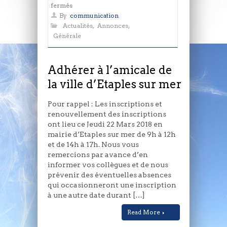
sur
fermés
Adhérer
By
communication
à
Actualités
,
Annonces
,
l’amicale
Générale
de
la
ville
Adhérer à l’amicale de
d’Etaples
la ville d’Etaples sur mer
sur
mer
Pour rappel : Les inscriptions et
renouvellement des inscriptions
ont lieu ce Jeudi 22 Mars 2018 en
mairie d’Etaples sur mer de 9h à 12h
et de 14h à 17h. Nous vous
remercions par avance d’en
informer vos collègues et de nous
prévenir des éventuelles absences
qui occasionneront une inscription
à une autre date durant […]
Read More