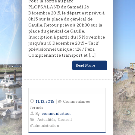
Pour la sortie au parc
PLOPSALAND du Samedi 26
Décembre 2015, le départ est prévu à
8h15 sur la place du général de
Gaulle. Retour prévu à 20h30 sur la
place du général de Gaulle.
Inscription à partir du 15 Novembre
jusqu’au 10 Décembre 2015 – Tarif
prévisionnel unique : 12€ / Pers.
Comprenant le transport et […]
Read More
11, 12, 2015
Commentaires
sur
fermés
Compte
By
communication
rendu
Actualités
,
Conseil
réunion
d'administration
amicale