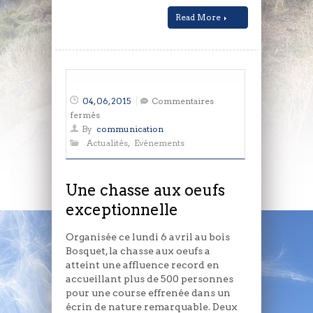
Read More
04, 06, 2015
Commentaires
sur
fermés
Une
By
communication
chasse
Actualités
,
Evénements
aux
oeufs
exceptionnelle
Une chasse aux oeufs
exceptionnelle
Organisée ce lundi 6 avril au bois
Bosquet, la chasse aux oeufs a
atteint une affluence record en
accueillant plus de 500 personnes
pour une course effrenée dans un
écrin de nature remarquable. Deux