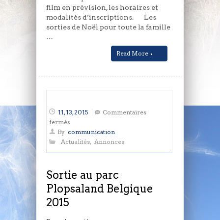
film en prévision, les horaires et
modalités d’inscriptions. Les
sorties de Noël pour toute la famille
…
Read More
11, 13, 2015
Commentaires
sur
fermés
Sortie
By
communication
au
Actualités
,
Annonces
parc
Plopsaland
Belgique
Sortie au parc
2015
Plopsaland Belgique
2015