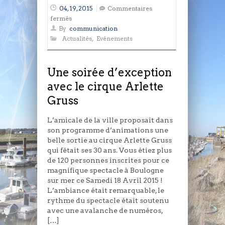
04, 19, 2015
Commentaires
sur
fermés
Une
By
communication
soirée
Actualités
,
Evénements
d’exception
avec
le
Une soirée d’exception
cirque
avec le cirque Arlette
Arlette
Gruss
Gruss
L’amicale de la ville proposait dans
son programme d’animations une
belle sortie au cirque Arlette Gruss
qui fêtait ses 30 ans. Vous étiez plus
de 120 personnes inscrites pour ce
magnifique spectacle à Boulogne
sur mer ce Samedi 18 Avril 2015 !
L’ambiance était remarquable, le
rythme du spectacle était soutenu
avec une avalanche de numéros,
[…]