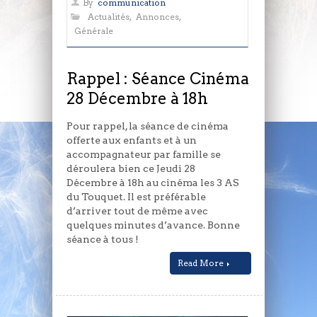
Rappel
By
communication
:
Actualités
,
Annonces
,
Séance
Générale
Cinéma
28
Décembre
Rappel : Séance Cinéma
à
28 Décembre à 18h
18h
Pour rappel, la séance de cinéma
offerte aux enfants et à un
accompagnateur par famille se
déroulera bien ce Jeudi 28
Décembre à 18h au cinéma les 3 AS
du Touquet. Il est préférable
d’arriver tout de même avec
quelques minutes d’avance. Bonne
séance à tous !
Read More