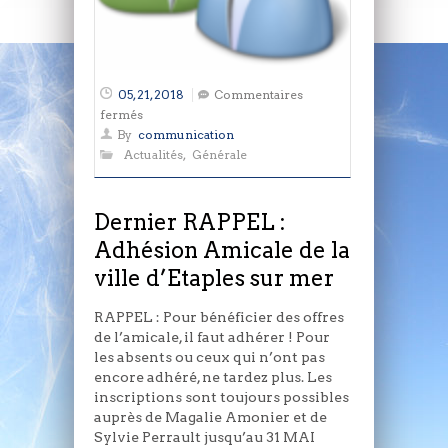
05, 21, 2018
Commentaires
sur
fermés
Dernier
By
communication
RAPPEL
Actualités
,
Générale
:
Adhésion
Amicale
Dernier RAPPEL :
de
Adhésion Amicale de la
la
ville d’Etaples sur mer
ville
d’Etaples
sur
RAPPEL : Pour bénéficier des offres
mer
de l’amicale, il faut adhérer ! Pour
les absents ou ceux qui n’ont pas
encore adhéré, ne tardez plus. Les
inscriptions sont toujours possibles
auprès de Magalie Amonier et de
Sylvie Perrault jusqu’au 31 MAI